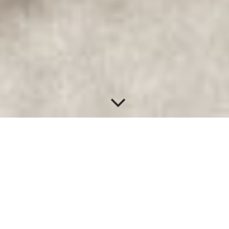
HUNDETAGESSTÄTTE
Wer kennt es nicht? Es gibt Tage, da hetzt man von Termin zu
Termin, hat berufliche Verpflichtungen, ist erkrankt oder
möchte sich und vor allem seinem Hund einfach etwas Gutes
tun. Für genau solche Tage bieten wir Dir und Deinem