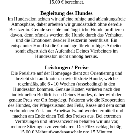
15,00 € berechnet.
Begleitung des Hundes
Im Hundesalon achten wir auf eine ruhige und ablenkungsfreie
Atmosphäre, daher arbeiten wir grundsätzlich ohne den/die
Besitzer:in. Gerade sensible und ängstliche Hunde profitieren
davon, denn oftmals werden die Hunde durch das Verhalten
und die Emotionen des/der Besitzer:in beeinflusst. Ein
entspannter Hund ist die Grundlage für ein ruhiges Arbeiten
somit zögert sich der Aufenthalt Deines Vierbeiners im
Hundesalon nicht unnötig heraus.
Leistungen / Preise
Die Preisliste auf der Homepage dient zur Orientierung und
bezieht sich auf knoten- sowie filzfreie Hunde, welche
regelmäßig alle 6 - 10 Wochen (rassebedingt) in den
Hundesalon kommen. Genaue Kosten variieren nach den
individuellen Bedürfnissen Deines Hundes, daher wird der
genaue Preis vor Ort festgelegt. Faktoren wie die Kooperation
des Hundes, der Pflegezustand des Fells, Rasse und dem somit
verbundenen Zeit- und Arbeitsaufwand werden ermittelt und
machen am Ende einen Teil des Preises aus. Bei extremen
Verfilzungen und Stressanzeichen behalten wir uns vor,
mehrere Sitzungen zu vereinbaren. Der Filzzuschlag beträgt
15,00 € Mehraufwandspauschale pro 15 Minuten.